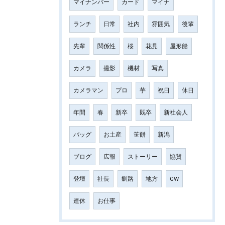
マイナンバー
カード
マイナ
ランチ
日常
社内
雰囲気
後輩
先輩
関係性
桜
花見
屋形船
カメラ
撮影
機材
写真
カメラマン
プロ
芋
祝日
休日
年間
春
新卒
既卒
新社会人
バッグ
お土産
笹餅
新潟
ブログ
広報
ストーリー
協賛
登壇
社長
釧路
地方
GW
連休
お仕事