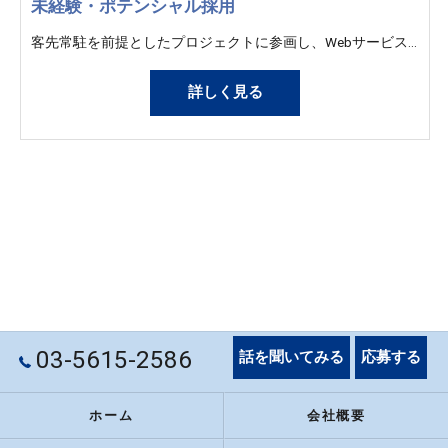
未経験・ポテンシャル採用
客先常駐を前提としたプロジェクトに参画し、Webサービスや業務システムなど、さまざまなITプロジェクトに携わっていただきます。 金融・教育・医療・官公庁など、幅広い業界のクライアントを対象としたプロジェクトがあり、これまでのご経験やスキルに応じて、システム開発・インフラ構築・保守運用・改善提案などの業務をお任せします。 ＜雇入時＞ システム開発、インフラ構築・運用 およびそれに付随する技術支援業務 ＜変更範囲＞ 会社の定める業務
詳しく見る
03-5615-2586
話を聞いてみる
応募する
ホーム
会社概要