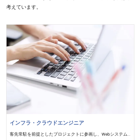
考えています。
インフラ・クラウドエンジニア
客先常駐を前提としたプロジェクトに参画し、Webシステムや業務システムを支える基盤領域に携わっていただきます。 金融・教育・医療・官公庁など、幅広い業界のクライアントを対象としたプロジェクトがあり、これまでのご経験やスキルに応じて、設計・構築・運用・改善などのフェーズをお任せします。 ＜雇入時＞ AWSを中心としたクラウドインフラの設計、構築、運用、保守 およびそれに付随する技術支援業務 ＜変更範囲＞ 会社の定める業務