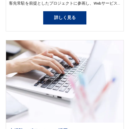
客先常駐を前提としたプロジェクトに参画し、Webサービスや業務システムの開発に携わっていただきます。 金融・教育・医療・官公庁など、幅広い業界のクライアントを対象としたプロジェクトがあり、これまでのご経験やスキルに応じて、フロントエンド・バックエンドの開発、保守運用、改善提案などのフェーズをお任せします。 ＜雇入時＞ React / Next.js を用いたフロントエンド開発 Java / Spring Boot を中心としたバックエンド開発 およびそれに付随する技術支援業務 ＜変更範囲＞ 会社の定める業務
詳しく見る