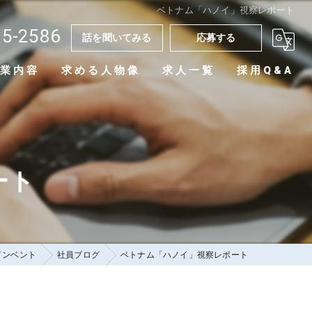
ベトナム「ハノイ」視察レポート
15-2586
話を聞いてみる
応募する
業内容
求める人物像
求人一覧
採用Q&A
ート
インベント
社員ブログ
ベトナム「ハノイ」視察レポート