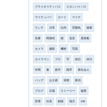
プライオリティパス
スタンバイパス
マイナンバー
カード
マイナ
ランチ
日常
社内
雰囲気
後輩
先輩
関係性
桜
花見
屋形船
カメラ
撮影
機材
写真
カメラマン
プロ
芋
祝日
休日
年間
春
新卒
既卒
新社会人
バッグ
お土産
笹餅
新潟
ブログ
広報
ストーリー
協賛
登壇
社長
釧路
地方
GW