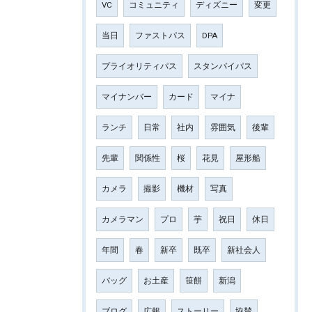
VC
コミュニティ
ディズニー
変更
当日
ファストパス
DPA
プライオリティパス
スタンバイパス
マイナンバー
カード
マイナ
ランチ
日常
社内
雰囲気
後輩
先輩
関係性
桜
花見
屋形船
カメラ
撮影
機材
写真
カメラマン
プロ
芋
祝日
休日
年間
春
新卒
既卒
新社会人
バッグ
お土産
笹餅
新潟
ブログ
広報
ストーリー
協賛