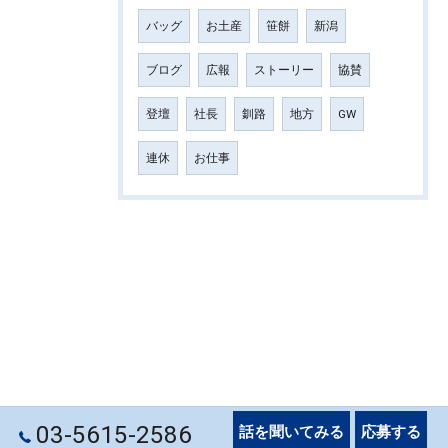
バッグ
お土産
笹餅
新潟
ブログ
広報
ストーリー
協賛
登壇
社長
釧路
地方
GW
連休
お仕事
03-5615-2586
話を聞いてみる
応募する