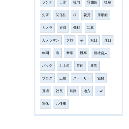
ランチ
日常
社内
雰囲気
後輩
先輩
関係性
桜
花見
屋形船
カメラ
撮影
機材
写真
カメラマン
プロ
芋
祝日
休日
年間
春
新卒
既卒
新社会人
バッグ
お土産
笹餅
新潟
ブログ
広報
ストーリー
協賛
登壇
社長
釧路
地方
GW
連休
お仕事